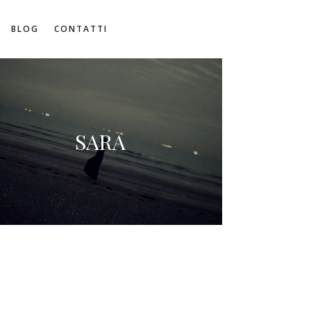
BLOG
CONTATTI
SARA