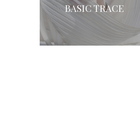
BASIC TRACE