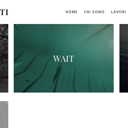
TI
HOME
CHI SONO
LAVORI
WAIT